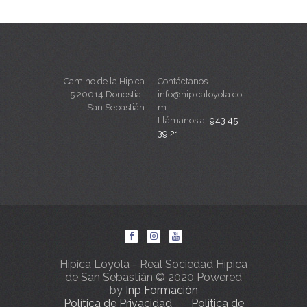
Camino de la Hipica
Contáctanos
5 20014 Donostia-
info@hipicaloyola.co
San Sebastián
m
Llámanos al
943 45
39 21
Hipíca Loyola - Real Sociedad Hípica
de San Sebastián © 2020 Powered
by
Inp Formación
Política de Privacidad
Política de