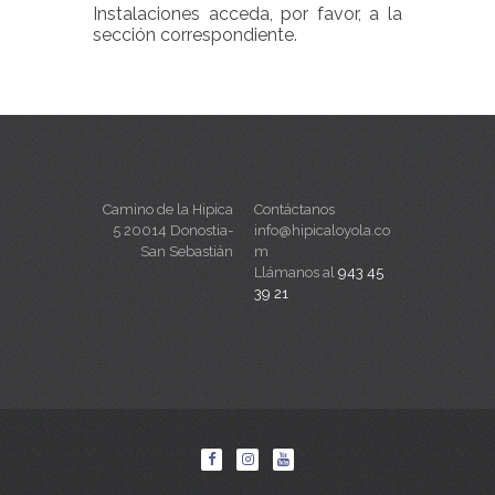
Instalaciones acceda, por favor, a la
sección correspondiente.
Camino de la Hipica
Contáctanos
5 20014 Donostia-
info@hipicaloyola.co
San Sebastián
m
Llámanos al
943 45
39 21