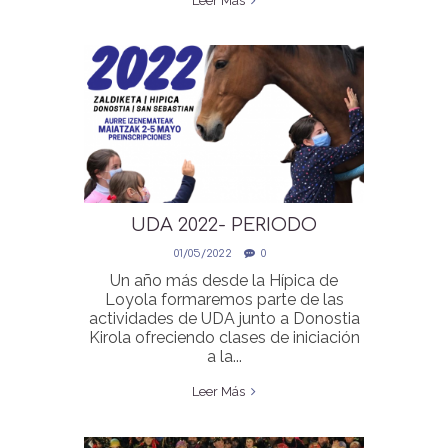
Leer Más
UDA 2022- PERIODO
PREINSCRIPCIONES 2-5 MAYO
01/05/2022
0
Un año más desde la Hípica de
Loyola formaremos parte de las
actividades de UDA junto a Donostia
Kirola ofreciendo clases de iniciación
a la...
Leer Más