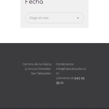
Fecha
Fecha
Camino de la Hipica
Contáctanos
5 20014 Donostia-
info@hipicaloyola.co
San Sebastián
m
Llámanos al
943 45
39 21