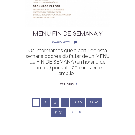
MENU FIN DE SEMANA Y
NUEVO HORARIO EN EL
06/02/2022
0
RESTAURANTE LA HIPICA
Os informamos que a partir de esta
semana podréis disfrutar de un MENU
de FIN DE SEMANA (en horario de
comida) por sólo 20 euros en el
amplio...
Leer Más
1
2
3
…
11-20
21-30
31-32