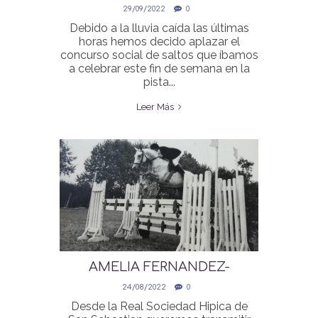
SOCIAL DE ESTE FIN DE
29/09/2022
0
SEMANA
Debido a la lluvia caída las últimas
horas hemos decido aplazar el
concurso social de saltos que íbamos
a celebrar este fin de semana en la
pista...
Leer Más
AMELIA FERNANDEZ-
MONTES
24/08/2022
0
Desde la Real Sociedad Hipica de