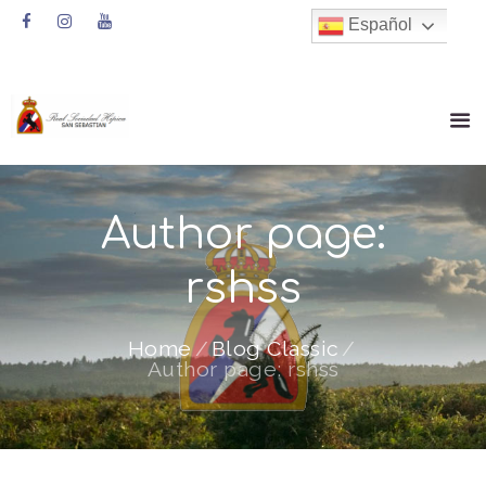
Español
Author page:
rshss
Home
Blog Classic
Author page: rshss