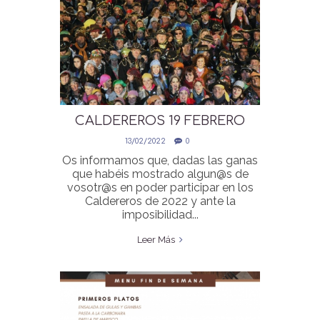
CALDEREROS 19 FEBRERO
HIPICA
13/02/2022
0
Os informamos que, dadas las ganas
que habéis mostrado algun@s de
vosotr@s en poder participar en los
Caldereros de 2022 y ante la
imposibilidad...
Leer Más