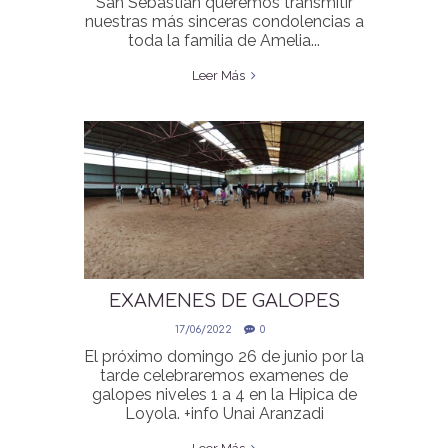
San Sebastian queremos transmitir
nuestras más sinceras condolencias a
toda la familia de Amelia...
Leer Más
EXAMENES DE GALOPES
NIVELES 1-4
17/06/2022
0
El próximo domingo 26 de junio por la
tarde celebraremos examenes de
galopes niveles 1 a 4 en la Hipica de
Loyola. +info Unai Aranzadi