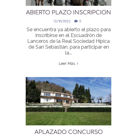
ABIERTO PLAZO INSCRIPCION
ESCUADRON LANCEROS
12/10/2022
0
TAMBORRADA 2023
Se encuentra ya abierto el plazo para
inscribirse en el Escuadrón de
Lanceros de la Real Sociedad Hípica
de San Sebastián, para participar en
la...
Leer Más
APLAZADO CONCURSO