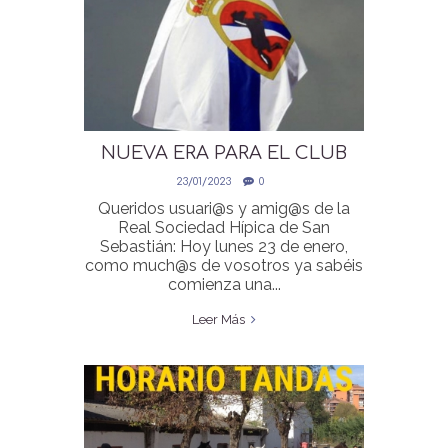
NUEVA ERA PARA EL CLUB
HIPICA LOYOLA
23/01/2023
0
Queridos usuari@s y amig@s de la
Real Sociedad Hípica de San
Sebastián: Hoy lunes 23 de enero,
como much@s de vosotros ya sabéis
comienza una...
Leer Más