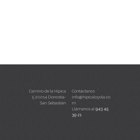
Camino de la Hipica
Contáctanos
5 20014 Donostia-
info@hipicaloyola.co
San Sebastián
m
Llámanos al
943 45
39 21