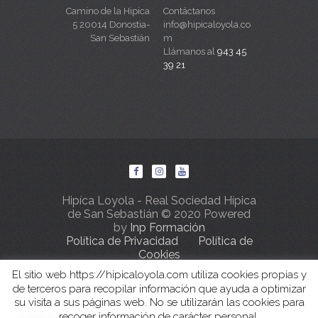
Camino de la Hipica
Contáctanos
5 20014 Donostia-
info@hipicaloyola.co
San Sebastián
m
Llámanos al
943 45
39 21
Hipíca Loyola - Real Sociedad Hípica
de San Sebastián © 2020 Powered
by
Inp Formación
Política de Privacidad
Política de
Cookies
El sitio web https://hipicaloyola.com utiliza cookies propias y
de terceros para recopilar información que ayuda a optimizar
su visita a sus páginas web. No se utilizarán las cookies para
recoger información de carácter personal.