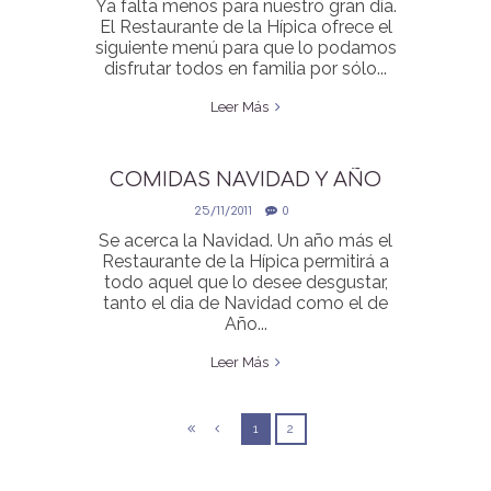
Ya falta menos para nuestro gran día.
El Restaurante de la Hípica ofrece el
siguiente menú para que lo podamos
disfrutar todos en familia por sólo...
Leer Más
COMIDAS NAVIDAD Y AÑO
NUEVO
25/11/2011
0
Se acerca la Navidad. Un año más el
Restaurante de la Hípica permitirá a
todo aquel que lo desee desgustar,
tanto el dia de Navidad como el de
Año...
Leer Más
1
2