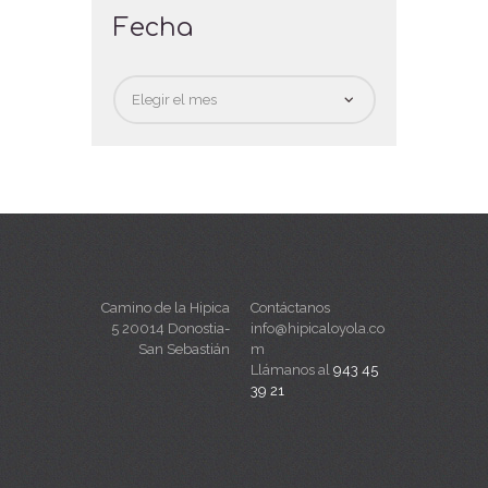
Fecha
Fecha
Camino de la Hipica
Contáctanos
5 20014 Donostia-
info@hipicaloyola.co
San Sebastián
m
Llámanos al
943 45
39 21