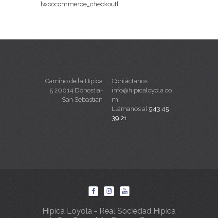
[woocommerce_checkout]
Camino de la Hipica
Contáctanos
5 20014 Donostia-
info@hipicaloyola.co
San Sebastián
m
Llámanos al
943 45
39 21
Hipíca Loyola - Real Sociedad Hípica