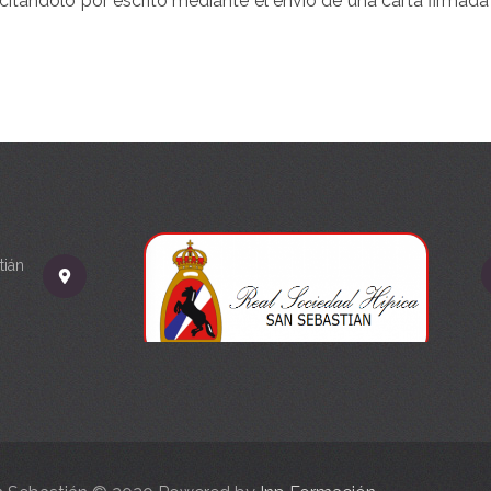
licitándolo por escrito mediante el envío de una carta firmada
tián