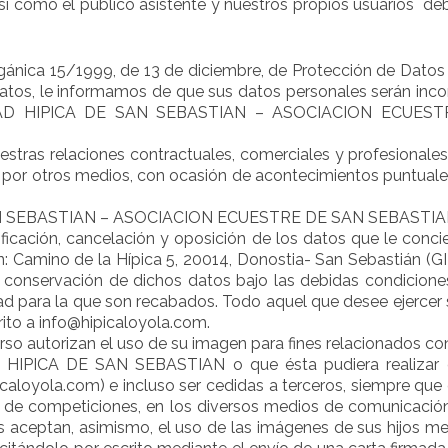
sí como el publico asistente y nuestros propios usuarios deb
gánica 15/1999, de 13 de diciembre, de Protección de Datos d
atos, le informamos de que sus datos personales serán inc
CIEDAD HIPICA DE SAN SEBASTIAN – ASOCIACION ECUE
uestras relaciones contractuales, comerciales y profesionale
 por otros medios, con ocasión de acontecimientos puntuales
SEBASTIAN – ASOCIACION ECUESTRE DE SAN SEBASTIAN HIPIK
ificación, cancelación y oposición de los datos que le concie
n: Camino de la Hípica 5, 20014, Donostia- San Sebastián (GI
 conservación de dichos datos bajo las debidas condiciones
dad para la que son recabados. Todo aquel que desee ejercer 
ito a info@hipicaloyola.com.
so autorizan el uso de su imagen para fines relacionados co
IPICA DE SAN SEBASTIAN o que ésta pudiera realizar en
icaloyola.com) e incluso ser cedidas a terceros, siempre qu
n de competiciones, en los diversos medios de comunicación
res aceptan, asimismo, el uso de las imágenes de sus hijos 