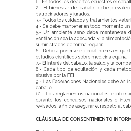
1.- En todos los deportes ecuestres el cabal
2.- El bienestar del caballo debe prevalece
patrocinadores y jurados.
3.- Todos los cuidados y tratamientos veteri
4.- Se debe mantener en todo momento un bue
5.- Un ambiente sano debe mantenerse du
ventilación sea la adecuada y la alimentació
suministradas de forma regular.
6.- Deberá ponerse especial interés en que 
estudios científicos sobre medicina equina.
7.- El interés del caballo, la salud y la comp
8.- Cada tipo de equitación y cada métod
abusiva por la FEI
9.- Las Federaciones Nacionales deberán ins
caballo.
10.- Los reglamentos nacionales e internac
durante los concursos nacionales e inter
revisados, a fin de asegurar el respeto al cab
CLÁUSULA DE CONSENTIMIENTO INFORM