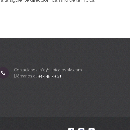
 a la siguiente dirección: Camino de la Hípica
Contáctanos info@hipicaloyola.com
Llámanos al
943 45 39 21