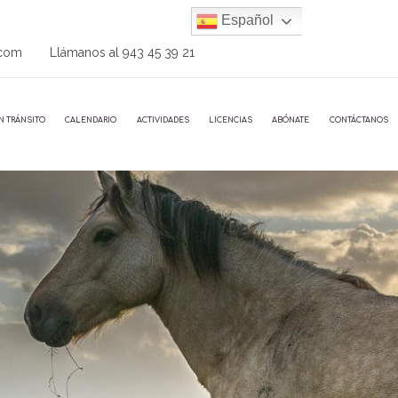
Español
.com
Llámanos al
943 45 39 21
N TRÁNSITO
CALENDARIO
ACTIVIDADES
LICENCIAS
ABÓNATE
CONTÁCTANOS