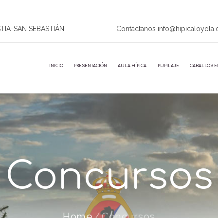
STIA-SAN SEBASTIÁN
Contáctanos info@hipicaloyola
INICIO
PRESENTACIÓN
AULA HÍPICA
PUPILAJE
CABALLOS E
Concursos
Home
Concursos