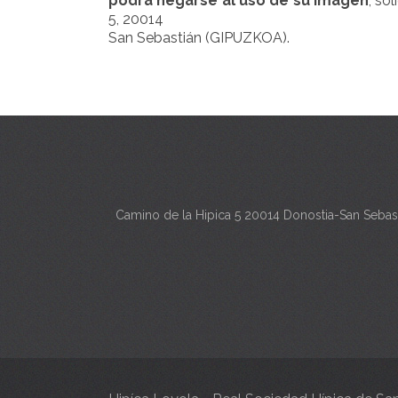
podrá negarse al uso de su imagen
, so
5, 20014
San Sebastián (GIPUZKOA).
Camino de la Hipica 5 20014 Donostia-San Sebas