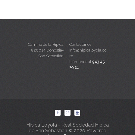
Camino de la Hipica
Contáctanos
5 20014 Donostia-
info@hipicaloyola.co
San Sebastián
m
Llámanos al
943 45
39 21
Hipíca Loyola - Real Sociedad Hípica
de San Sebastián © 2020 Powered