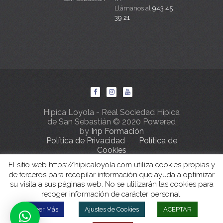
Llámanos al
943 45
39 21
Hipíca Loyola - Real Sociedad Hípica
de San Sebastián © 2020 Powered
by
Inp Formación
Política de Privacidad
Política de
Cookies
El sitio web https://hipicaloyola.com utiliza cookies propias y
de terceros para recopilar información que ayuda a optimizar
su visita a sus páginas web. No se utilizarán las cookies para
recoger información de carácter personal.
Leer Más
Ajustes de Cookies
ACEPTAR