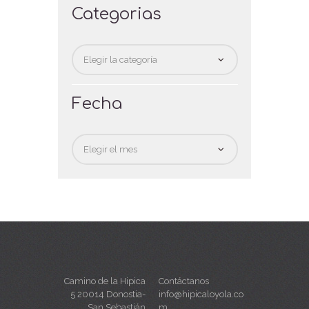
Categorias
Categorias
Fecha
Fecha
Camino de la Hipica
Contáctanos
5 20014 Donostia-
info@hipicaloyola.co
San Sebastián
m