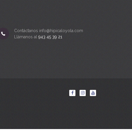
Contáctanos info@hipicaloyola.com
Llámanos al
943 45 39 21