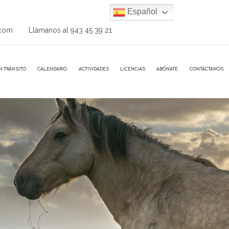
Español
.com
Llámanos al
943 45 39 21
N TRÁNSITO
CALENDARIO
ACTIVIDADES
LICENCIAS
ABÓNATE
CONTÁCTANOS
o