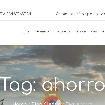
STIA-SAN SEBASTIÁN
Contáctanos info@hipicaloyola
INICIO
PRESENTACIÓN
AULA HÍPICA
PUPILAJE
CABALLOS E
Tag: ahorr
Home
Blog Classic
Tag: ahorro