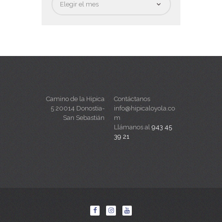
Camino de la Hipica
Contáctanos
5 20014 Donostia-
info@hipicaloyola.co
San Sebastián
m
Llámanos al
943 45
39 21