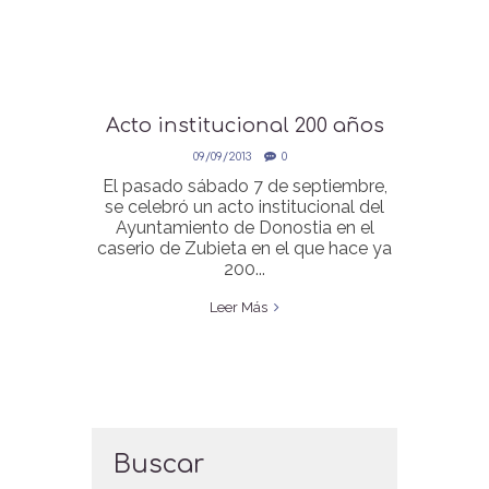
Acto institucional 200 años
de Donostia-San Sebastián
09/09/2013
0
El pasado sábado 7 de septiembre,
se celebró un acto institucional del
Ayuntamiento de Donostia en el
caserio de Zubieta en el que hace ya
200...
Leer Más
Buscar