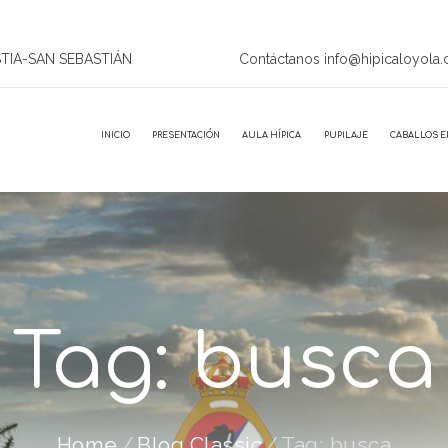
STIA-SAN SEBASTIÁN
Contáctanos info@hipicaloyola
INICIO
PRESENTACIÓN
AULA HÍPICA
PUPILAJE
CABALLOS E
Tag: busca
Home
Blog Classic
Tag: busca