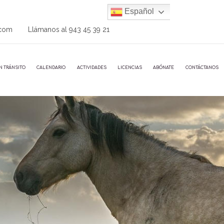
Español
.com
Llámanos al
943 45 39 21
N TRÁNSITO
CALENDARIO
ACTIVIDADES
LICENCIAS
ABÓNATE
CONTÁCTANOS