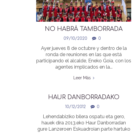
NO HABRÁ TAMBORRADA
INFANTIL El 20 DE ENERO DE
09/10/2020
0
2021
Ayer jueves 8 de octubre y dentro de la
ronda de reuniones en las que está
participando el alcalde, Eneko Goia, con los
agentes implicados en la...
Leer Más
HAUR DANBORRADAKO
LANZARIEN ZERRENDA |
10/12/2012
0
LISTADO LANCEROS
Lehendabiziko bilera ospatu eta gero,
TAMBORRADA INFANTIL
hauek dira 2013.eko Haur Danborradan
gure Lanzeroen Eskuadroian parte hartuko