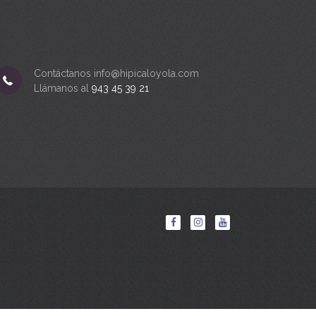
Contáctanos info@hipicaloyola.com
Llámanos al
943 45 39 21