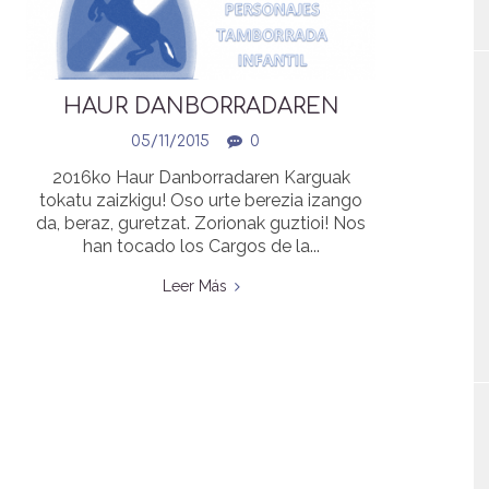
HAUR DANBORRADAREN
KARGUAK | CARGOS HONOR
05/11/2015
0
TAMBORRADA INFANTIL 2016
2016ko Haur Danborradaren Karguak
tokatu zaizkigu! Oso urte berezia izango
da, beraz, guretzat. Zorionak guztioi! Nos
han tocado los Cargos de la...
Leer Más