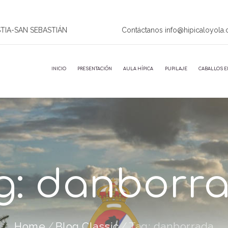
STIA-SAN SEBASTIÁN
Contáctanos info@hipicaloyola
INICIO
PRESENTACIÓN
AULA HÍPICA
PUPILAJE
CABALLOS E
g: danborr
Home
Blog Classic
Tag: danborrada