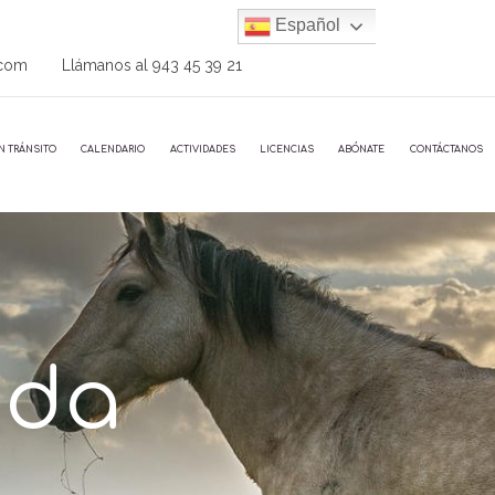
Español
.com
Llámanos al
943 45 39 21
N TRÁNSITO
CALENDARIO
ACTIVIDADES
LICENCIAS
ABÓNATE
CONTÁCTANOS
ada