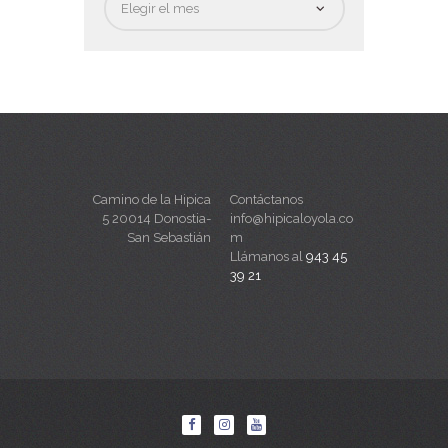
Camino de la Hipica
Contáctanos
5 20014 Donostia-
info@hipicaloyola.co
San Sebastián
m
Llámanos al
943 45
39 21