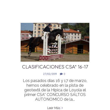
CLASIFICACIONES CSA* 16-17
MARZO
27/02/2019
0
Los pasados dias 16 y 17 de marzo,
hemos celebrado en la pista de
geotextil de la Hipica de Loyola el
primer CSA* CONCURSO SALTOS
AUTONOMICO de la...
Leer Más