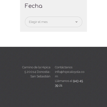
Fecha
Fecha
Camino de la Hipica
Contáctanos
5 20014 Donostia-
info@hipicaloyola.co
San Sebastián
m
Llámanos al
943 45
39 21