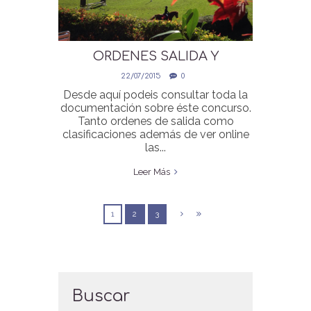
ORDENES SALIDA Y
CLASIFICACIONES ONLINE II
22/07/2015
0
CONCURSO JULIO
Desde aquí podeis consultar toda la
documentación sobre éste concurso.
Tanto ordenes de salida como
clasificaciones además de ver online
las...
Leer Más
1
2
3
Buscar