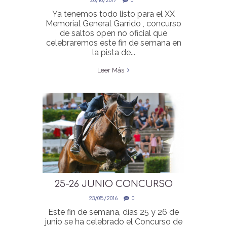
20/10/2017
0
XX MEMORIAL GENERAL
Ya tenemos todo listo para el XX
GARRIDO
Memorial General Garrido , concurso
de saltos open no oficial que
celebraremos este fin de semana en
la pista de...
Leer Más
25-26 JUNIO CONCURSO
SALTOS PISTA HIERBA
23/05/2016
0
Este fin de semana, días 25 y 26 de
junio se ha celebrado el Concurso de