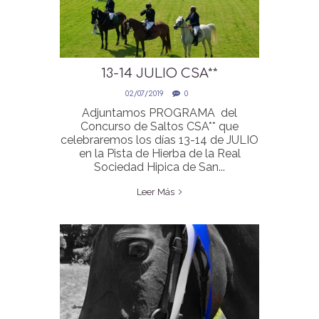
13-14 JULIO CSA**
CONCURSO SALTOS
02/07/2019
0
AUTONOMICO JULIO
Adjuntamos PROGRAMA del
Concurso de Saltos CSA** que
celebraremos los días 13-14 de JULIO
en la Pista de Hierba de la Real
Sociedad Hipica de San...
Leer Más