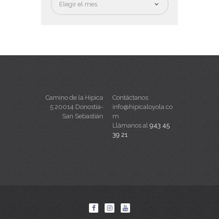
Camino de la Hipica
Contáctanos
5 20014 Donostia-
info@hipicaloyola.co
San Sebastián
m
Llámanos al
943 45
39 21