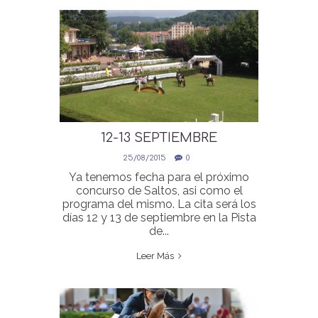
12-13 SEPTIEMBRE
CONCURSO DE SALTOS EN
25/08/2015
0
PISTA HIERBA
Ya tenemos fecha para el próximo
concurso de Saltos, asi como el
programa del mismo. La cita será los
días 12 y 13 de septiembre en la Pista
de...
Leer Más