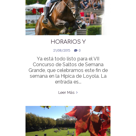
HORARIOS Y
CLASIFICACIONES
21/08/2015
0
CONCURSO SALTOS SEMANA
Ya está todo listo para el VII
GRANDE
Concurso de Saltos de Semana
Grande, que celebramos este fin de
semana en la Hipica de Loyola. La
entrada es...
Leer Más