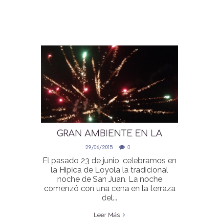
GRAN AMBIENTE EN LA
NOCHE DE SAN JUAN
29/06/2015
0
El pasado 23 de junio, celebramos en
la Hipica de Loyola la tradicional
noche de San Juan. La noche
comenzó con una cena en la terraza
del...
Leer Más