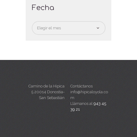
Fecha
Fecha
Camino de la Hipica
Contáctanos
5 20014 Donostia-
info@hipicaloyola.co
San Sebastián
m
Llámanos al
943 45
39 21