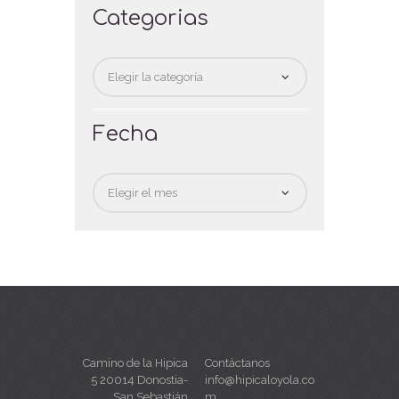
Categorias
Categorias
Fecha
Fecha
Camino de la Hipica
Contáctanos
5 20014 Donostia-
info@hipicaloyola.co
San Sebastián
m