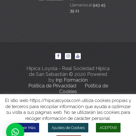
Llámanos al
943 45
39 21
Hipíca Loyola - Real Sociedad Hípica
de San Sebastián © 2020 Powered
by
Inp Formación
Política de Privacidad
Política de
Cookies
El sitio web https://hipicaloyola.com utiliza cookies propias y
de terceros para recopilar información que ayuda a optimizar
su visita a sus páginas web. No se utilizarán las cookies para
recoger información de carácter personal.
Leer Más
Ajustes de Cookies
ACEPTAR