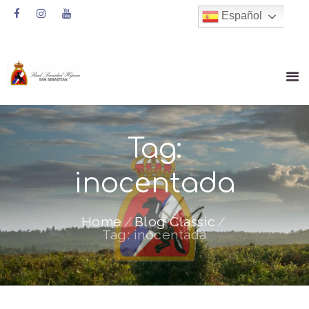
Español
Tag:
inocentada
Home
Blog Classic
Tag: inocentada