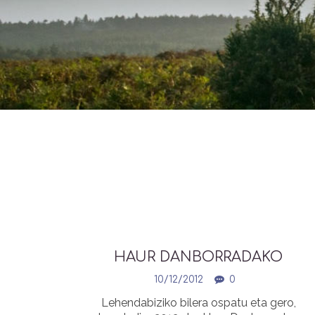
HAUR DANBORRADAKO
LANZARIEN ZERRENDA |
10/12/2012
0
LISTADO LANCEROS
Lehendabiziko bilera ospatu eta gero,
TAMBORRADA INFANTIL