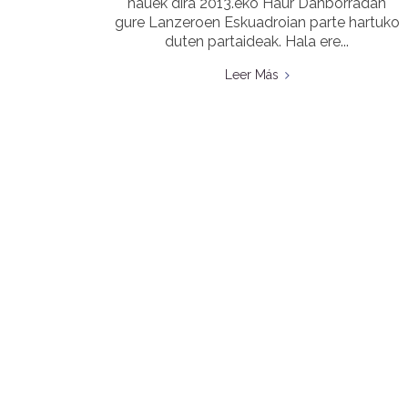
hauek dira 2013.eko Haur Danborradan
gure Lanzeroen Eskuadroian parte hartuko
duten partaideak. Hala ere...
Leer Más