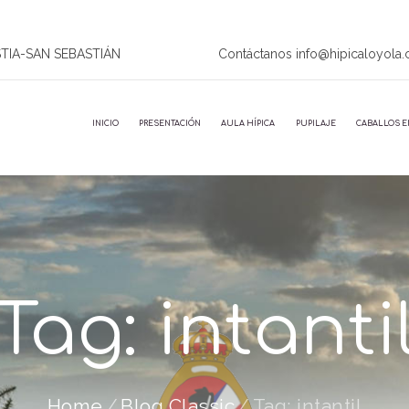
STIA-SAN SEBASTIÁN
Contáctanos info@hipicaloyola
INICIO
PRESENTACIÓN
AULA HÍPICA
PUPILAJE
CABALLOS E
Tag: intanti
Home
Blog Classic
Tag: intantil