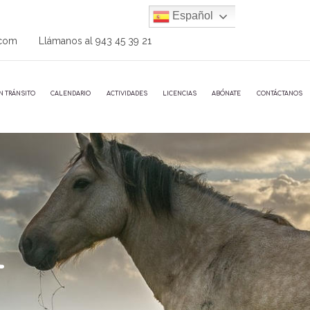
Español
.com
Llámanos al
943 45 39 21
N TRÁNSITO
CALENDARIO
ACTIVIDADES
LICENCIAS
ABÓNATE
CONTÁCTANOS
l