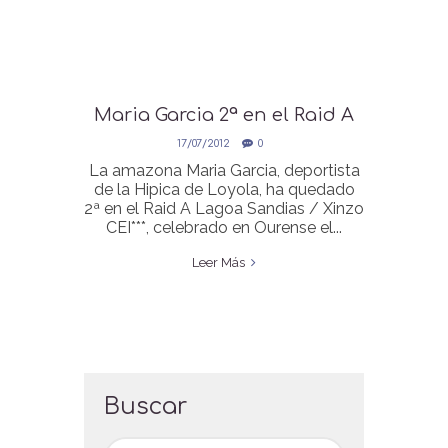
Maria Garcia 2ª en el Raid A
Lagoa Sandias / Xinzo CEI***
17/07/2012
0
La amazona Maria Garcia, deportista
de la Hipica de Loyola, ha quedado
2ª en el Raid A Lagoa Sandias / Xinzo
CEI***, celebrado en Ourense el...
Leer Más
Buscar