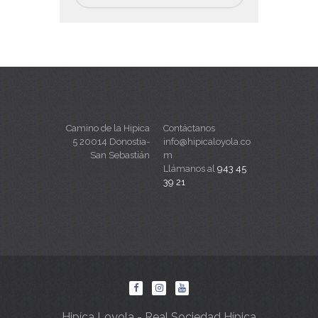
Camino de la Hipica
Contáctanos
5 20014 Donostia-
info@hipicaloyola.co
San Sebastián
m
Llámanos al
943 45
39 21
Hipíca Loyola - Real Sociedad Hípica