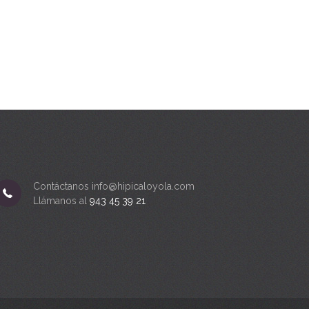
Contáctanos info@hipicaloyola.com
Llámanos al
943 45 39 21