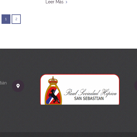
Leer Más
1
2
tián