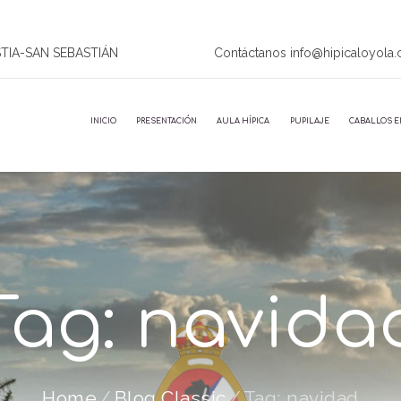
STIA-SAN SEBASTIÁN
Contáctanos info@hipicaloyola
INICIO
PRESENTACIÓN
AULA HÍPICA
PUPILAJE
CABALLOS E
Tag: navida
Home
Blog Classic
Tag: navidad