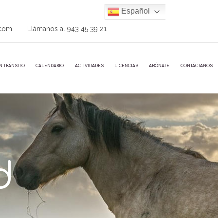
Español
.com
Llámanos al
943 45 39 21
N TRÁNSITO
CALENDARIO
ACTIVIDADES
LICENCIAS
ABÓNATE
CONTÁCTANOS
d