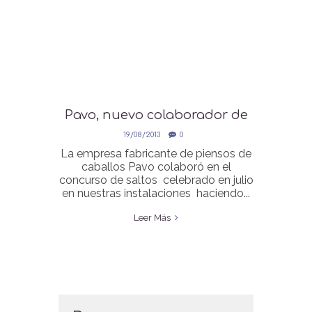
Pavo, nuevo colaborador de
la Hipica de Loyola
19/08/2013
0
La empresa fabricante de piensos de
caballos Pavo colaboró en el
concurso de saltos celebrado en julio
en nuestras instalaciones haciendo...
Leer Más