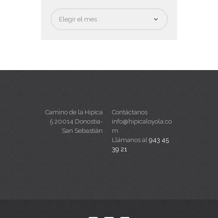
Fecha
Camino de la Hipica
Contáctanos
5 20014 Donostia-
info@hipicaloyola.co
San Sebastián
m
Llámanos al
943 45
39 21