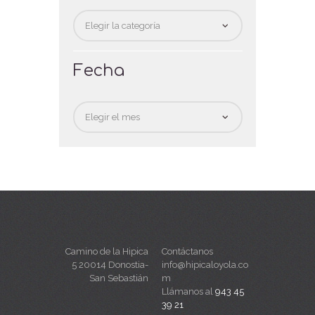
Categorias
Fecha
Fecha
Camino de la Hipica
Contáctanos
5 20014 Donostia-
info@hipicaloyola.co
San Sebastián
m
Llámanos al
943 45
39 21