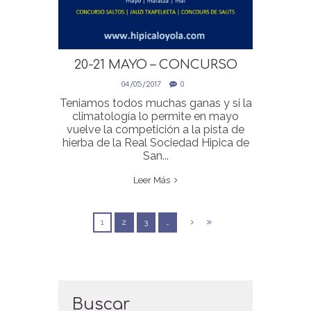
20-21 MAYO – CONCURSO
SALTOS PRIMAVERA
04/05/2017
0
Teniamos todos muchas ganas y si la
climatología lo permite en mayo
vuelve la competición a la pista de
hierba de la Real Sociedad Hipica de
San...
Leer Más
1
2
3
…
Buscar