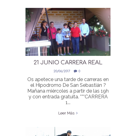
21 JUNIO CARRERA REAL
SOCIEDAD HIPICA DE SAN
20/06/2017
0
SEBASTIAN EN EL
Os apetece una tarde de carreras en
HIPODROMO DE SS
el Hipodromo De San Sebastián ?
Mañana miércoles a partir de las 19h
y con entrada gratuita. ***CARRERA
1...
Leer Más