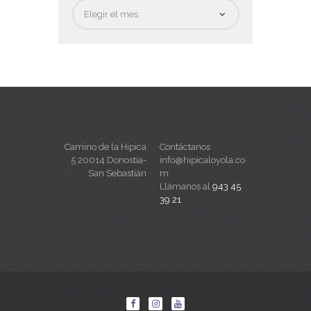
Fecha
Camino de la Hipica
Contáctanos
5 20014 Donostia-
info@hipicaloyola.co
San Sebastián
m
Llámanos al
943 45
39 21