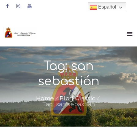
Español
Tag: san
sebastián
Home
Blog Classic
Tag: san sebastián