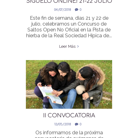
SIGUELO ONLINE! 21-22 JULIO
CONCURSO SALTOS PISTA
04/07/2018
0
HIERBA
Este fin de semana, dias 21 y 22 de
julio, celebramos un Concurso de
Saltos Open No Oficial en la Pista de
hierba de la Real Sociedad Hipica de...
Leer Más
II CONVOCATORIA
EXAMENES DE GALOPES EN
13/05/2018
0
LOYOLA
Os informamos de la próxima