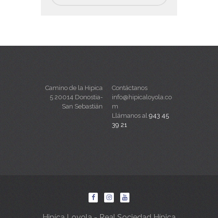
Camino de la Hipica
Contáctanos
5 20014 Donostia-
info@hipicaloyola.co
San Sebastián
m
Llámanos al
943 45
39 21
Hipíca Loyola - Real Sociedad Hípica