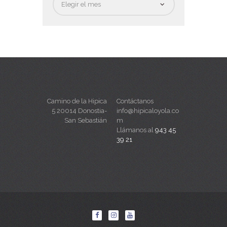
Camino de la Hipica
Contáctanos
5 20014 Donostia-
info@hipicaloyola.co
San Sebastián
m
Llámanos al
943 45
39 21