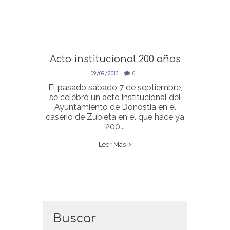
Acto institucional 200 años
de Donostia-San Sebastián
09/09/2013
0
El pasado sábado 7 de septiembre,
se celebró un acto institucional del
Ayuntamiento de Donostia en el
caserio de Zubieta en el que hace ya
200...
Leer Más
Buscar