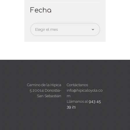
Fecha
Fecha
Camino de la Hipica
Contáctanos
5 20014 Donostia-
info@hipicaloyola.co
San Sebastián
m
Llámanos al
943 45
39 21