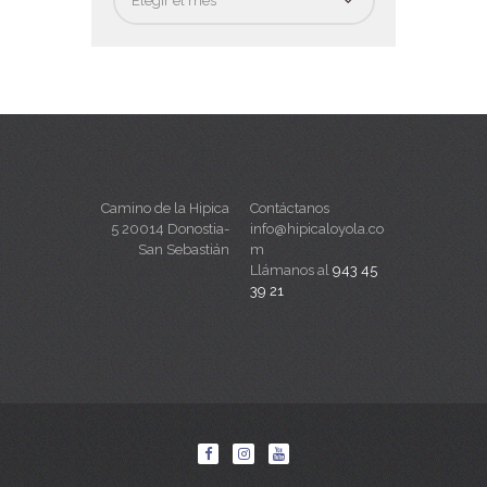
Camino de la Hipica
Contáctanos
5 20014 Donostia-
info@hipicaloyola.co
San Sebastián
m
Llámanos al
943 45
39 21