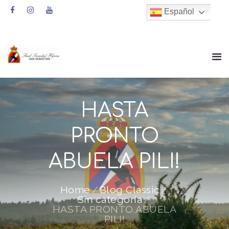
Español
HASTA
PRONTO
ABUELA PILI!
Home
Blog Classic
Sin categoría
HASTA PRONTO ABUELA
PILI!