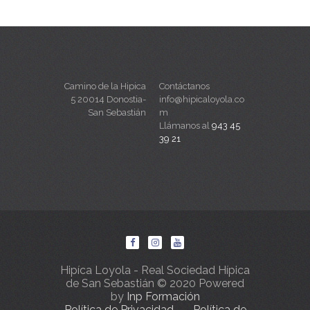
Camino de la Hipica
Contáctanos
5 20014 Donostia-
info@hipicaloyola.co
San Sebastián
m
Llámanos al
943 45
39 21
Hipíca Loyola - Real Sociedad Hípica
de San Sebastián © 2020 Powered
by
Inp Formación
Política de Privacidad
Política de