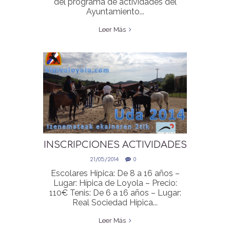
del programa de actividades del
Ayuntamiento...
Leer Más
INSCRIPCIONES ACTIVIDADES
UDA DESDE EL 2 DE JUNIO
21/05/2014
0
Escolares Hípica: De 8 a 16 años –
Lugar: Hípica de Loyola – Precio:
110€ Tenis: De 6 a 16 años – Lugar:
Real Sociedad Hípica...
Leer Más