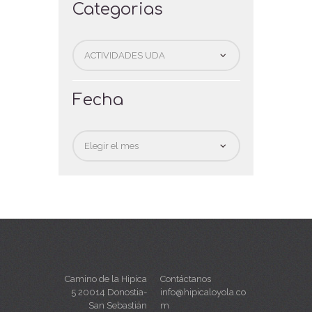
Categorias
Categorias
Fecha
Fecha
Camino de la Hipica
Contáctanos
5 20014 Donostia-
info@hipicaloyola.co
San Sebastián
m