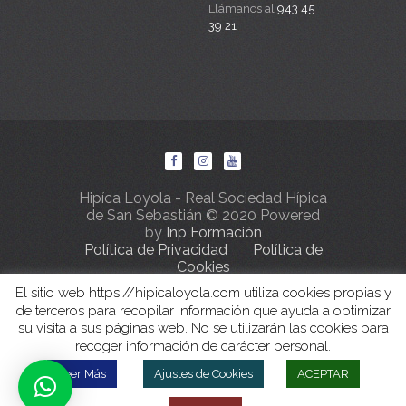
Llámanos al
943 45
39 21
Hipíca Loyola - Real Sociedad Hípica
de San Sebastián © 2020 Powered
by
Inp Formación
Política de Privacidad
Política de
Cookies
El sitio web https://hipicaloyola.com utiliza cookies propias y
de terceros para recopilar información que ayuda a optimizar
su visita a sus páginas web. No se utilizarán las cookies para
recoger información de carácter personal.
Leer Más
Ajustes de Cookies
ACEPTAR