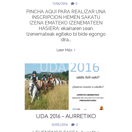
INSCRIPCIONES
11/06/2016
0
PINCHA AQUI PARA REALIZAR UNA
INSCRIPCION HEMEN SAKATU
IZENA EMATEKO IZENEMATEEN
HASIERA: ekainaren 1ean.
Izenemateak egiteko bi bide egongo
dira...
Leer Más
UDA 2016 – AURRETIKO
IZENEMATEAK |
01/05/2016
0
PREINSCRIPCIONES