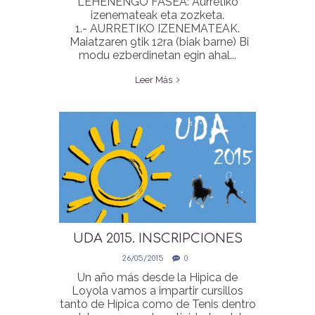
LEHENENGO FASEA: Aurretiko
izenemateak eta zozketa.
1.- AURRETIKO IZENEMATEAK.
Maiatzaren 9tik 12ra (biak barne) Bi
modu ezberdinetan egin ahal...
Leer Más
UDA 2015. INSCRIPCIONES
DESDE EL 1 DE JUNIO
26/05/2015
0
ONLINE
Un año más desde la Hipica de
Loyola vamos a impartir cursillos
tanto de Hípica como de Tenis dentro