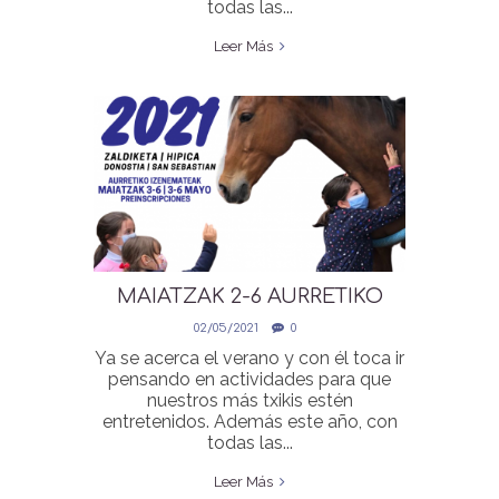
todas las...
Leer Más
MAIATZAK 2-6 AURRETIKO
IZENEMATEAK | UDA 2021 |
02/05/2021
0
PREINSCRIPCIONES 3-6 MAYO
Ya se acerca el verano y con él toca ir
pensando en actividades para que
nuestros más txikis estén
entretenidos. Además este año, con
todas las...
Leer Más