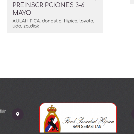
PREINSCRIPCIONES 3-6
MAYO
AULAHIPICA
,
donostia
,
Hipica
,
loyola
,
uda
,
zaldiak
tián