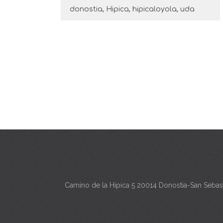
donostia
,
Hipica
,
hipicaloyola
,
uda
Camino de la Hipica 5 20014 Donostia-San Sebas