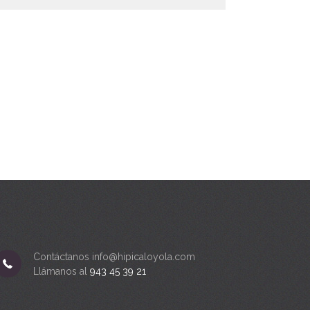
Contáctanos info@hipicaloyola.com
Llámanos al
943 45 39 21