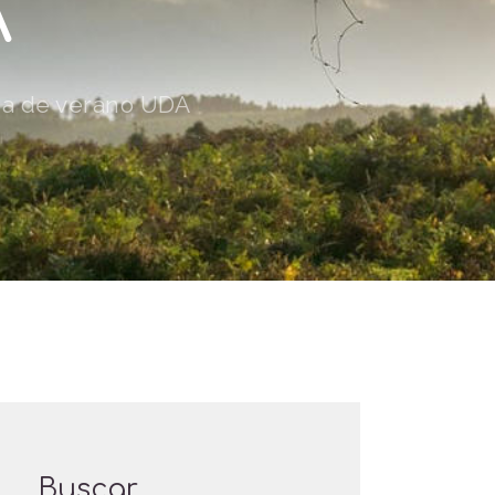
A
ña de verano UDA
Buscar