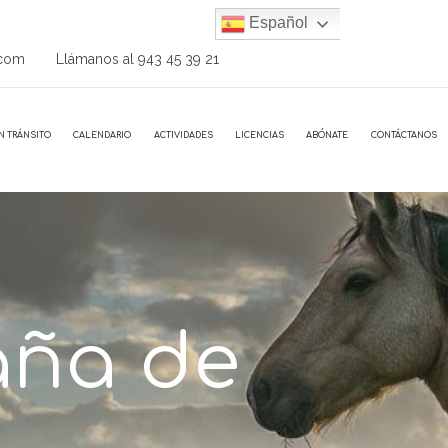
Español
.com
Llámanos al
943 45 39 21
N TRÁNSITO
CALENDARIO
ACTIVIDADES
LICENCIAS
ABÓNATE
CONTÁCTANOS
aña de