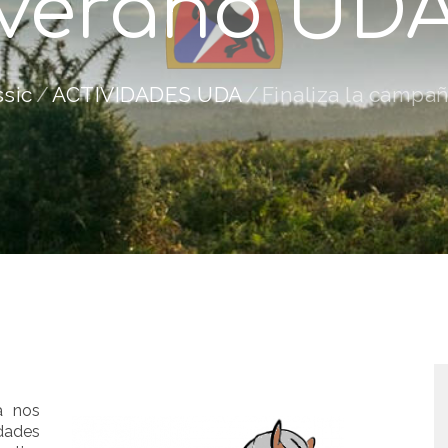
verano UD
ssic
ACTIVIDADES UDA
Finaliza la campa
a nos
dades