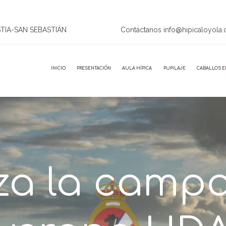
STIA-SAN SEBASTIÁN
Contáctanos info@hipicaloyola
INICIO
PRESENTACIÓN
AULA HÍPICA
PUPILAJE
CABALLOS E
iza la camp