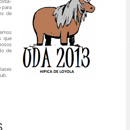
stia-
o para
los de
hemos
s que
mosos
llo de
clases
lub.
s