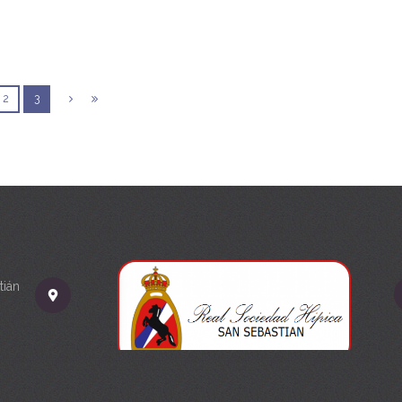
2
3
tián