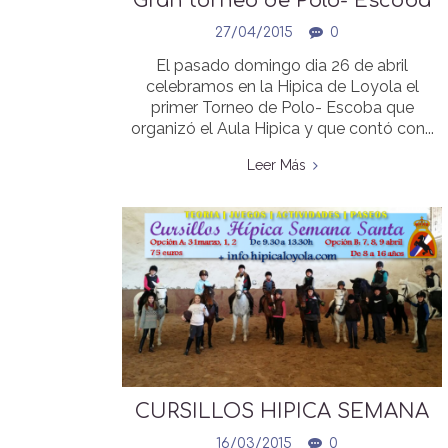
Gran torneo de Polo- Escoba
en la Hipica de Loyola
27/04/2015
0
El pasado domingo dia 26 de abril
celebramos en la Hipica de Loyola el
primer Torneo de Polo- Escoba que
organizó el Aula Hipica y que contó con...
Leer Más
CURSILLOS HIPICA SEMANA
SANTA 2015
16/03/2015
0