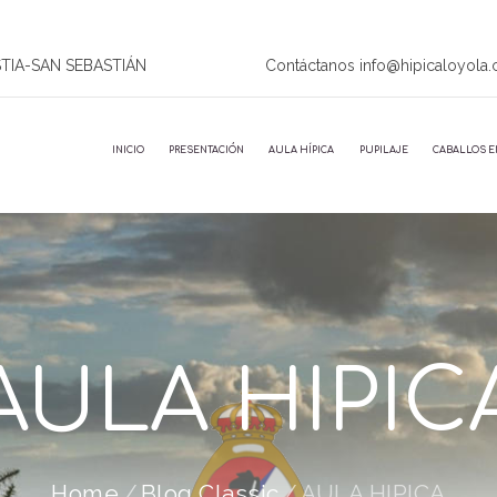
STIA-SAN SEBASTIÁN
Contáctanos info@hipicaloyola
INICIO
PRESENTACIÓN
AULA HÍPICA
PUPILAJE
CABALLOS E
AULA HIPIC
Home
Blog Classic
AULA HIPICA