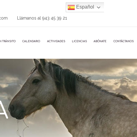
Español
.com
Llámanos al
943 45 39 21
N TRÁNSITO
CALENDARIO
ACTIVIDADES
LICENCIAS
ABÓNATE
CONTÁCTANOS
A