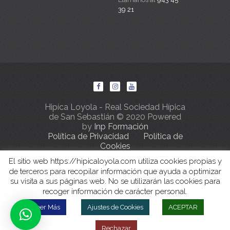
39 21
Hipíca Loyola - Real Sociedad Hípica
de San Sebastián © 2020 Powered
by
Inp Formación
Política de Privacidad
Política de
Cookies
El sitio web https://hipicaloyola.com utiliza cookies propias y
de terceros para recopilar información que ayuda a optimizar
su visita a sus páginas web. No se utilizarán las cookies para
recoger información de carácter personal.
Leer Más
Ajustes de Cookies
ACEPTAR
Rechazar