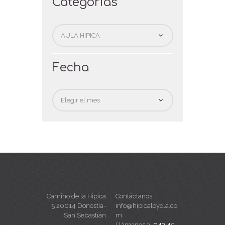
Categorias
Categorias
Fecha
Fecha
Camino de la Hipica
Contáctanos
5 20014 Donostia-
info@hipicaloyola.co
San Sebastián
m
Llámanos al
943 45