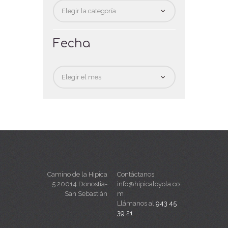
Categorias
Fecha
Fecha
Camino de la Hipica
Contáctanos
5 20014 Donostia-
info@hipicaloyola.co
San Sebastián
m
Llámanos al
943 45
39 21