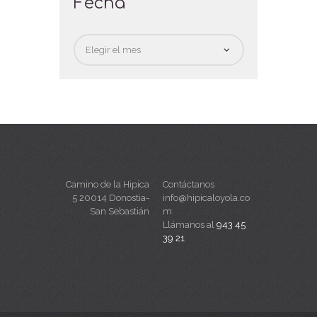
Fecha
Fecha
Camino de la Hipica
Contáctanos
5 20014 Donostia-
info@hipicaloyola.co
San Sebastián
m
Llámanos al
943 45
39 21