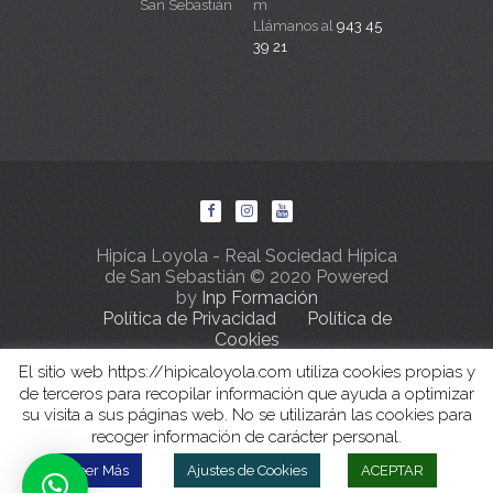
San Sebastián
m
Llámanos al
943 45
39 21
Hipíca Loyola - Real Sociedad Hípica
de San Sebastián © 2020 Powered
by
Inp Formación
Política de Privacidad
Política de
Cookies
El sitio web https://hipicaloyola.com utiliza cookies propias y
de terceros para recopilar información que ayuda a optimizar
su visita a sus páginas web. No se utilizarán las cookies para
recoger información de carácter personal.
Leer Más
Ajustes de Cookies
ACEPTAR