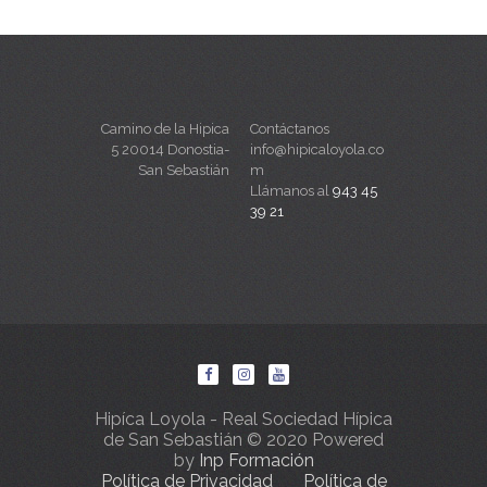
Camino de la Hipica
Contáctanos
5 20014 Donostia-
info@hipicaloyola.co
San Sebastián
m
Llámanos al
943 45
39 21
Hipíca Loyola - Real Sociedad Hípica
de San Sebastián © 2020 Powered
by
Inp Formación
Política de Privacidad
Política de