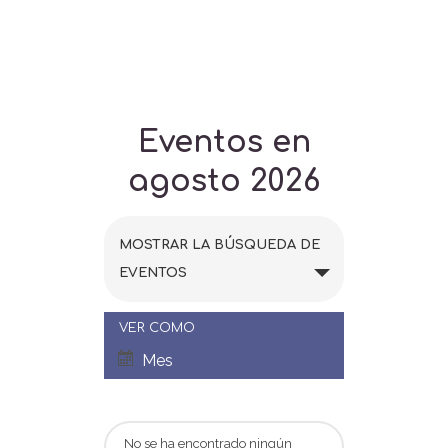
Eventos en
agosto 2026
N
MOSTRAR LA BÚSQUEDA DE
a
EVENTOS
v
VER COMO
N
e
Mes
a
g
v
No se ha encontrado ningún