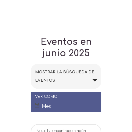
Eventos en
junio 2025
N
MOSTRAR LA BÚSQUEDA DE
a
EVENTOS
v
VER COMO
N
e
Mes
a
g
v
No se ha encontrado ningún