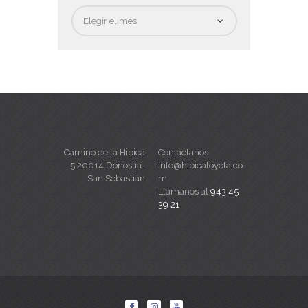
Fecha
Camino de la Hipica
Contáctanos
5 20014 Donostia-
info@hipicaloyola.co
San Sebastián
m
Llámanos al
943 45
39 21