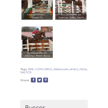
Alberto Catalan –
Fernando Mtz de
Diablo TG
Albornoz “Pichi”-Berro
Fernando Mtz de
Albornoz “Pichi”-Berro
Tags:
2014
,
CONCURSO
,
destacado
,
enero
,
fotos
,
SALTOS
Share:
Buscar