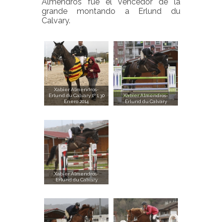
Almendros fue el vencedor de la
grande montando a Erlund du
Calvary.
Xabier Almendros-
Erlund du Calvary 1º 1,30
Xabier Almendros-
Enero 2014
Erlund du Calvary
Xabier Almendros-
Erlund du Calvary