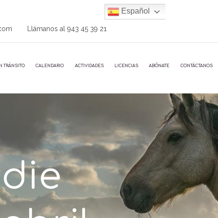
Español
.com
Llámanos al
943 45 39 21
N TRÁNSITO
CALENDARIO
ACTIVIDADES
LICENCIAS
ABÓNATE
CONTÁCTANOS
odie