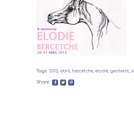
Tags:
2013
,
abril
,
bercetche
,
elodie
,
geotextil
,
s
Share: