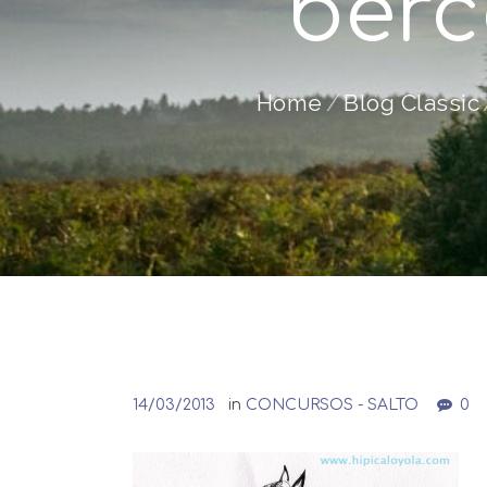
berc
Home
Blog Classic
14/03/2013
in
CONCURSOS - SALTO
0