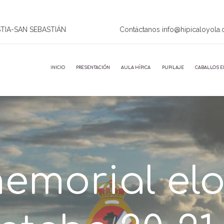
STIA-SAN SEBASTIÁN
Contáctanos info@hipicaloyola
INICIO
PRESENTACIÓN
AULA HÍPICA
PUPILAJE
CABALLOS E
memorial el