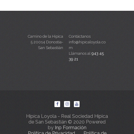
Camino de la Hipica
Contáctanos
5 20014 Donostia-
info@hipicaloyola.co
San Sebastián
m
Llámanos al
943 45
39 21
Hipíca Loyola - Real Sociedad Hípica
de San Sebastián © 2020 Powered
by
Inp Formación
Política de Privacidad
Política de