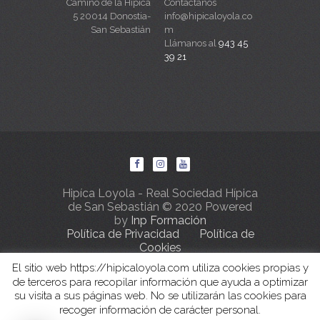
Camino de la Hipica
Contáctanos
5 20014 Donostia-
info@hipicaloyola.co
San Sebastián
m
Llámanos al
943 45
39 21
Hipíca Loyola - Real Sociedad Hípica
de San Sebastián © 2020 Powered
by
Inp Formación
Política de Privacidad
Política de
Cookies
El sitio web https://hipicaloyola.com utiliza cookies propias y
de terceros para recopilar información que ayuda a optimizar
su visita a sus páginas web. No se utilizarán las cookies para
recoger información de carácter personal.