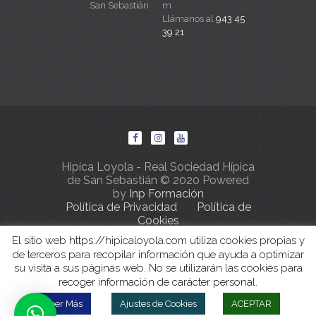
San Sebastián
m
Llámanos al
943 45
39 21
Hipíca Loyola - Real Sociedad Hípica
de San Sebastián © 2020 Powered
by
Inp Formación
Política de Privacidad
Política de
Cookies
El sitio web https://hipicaloyola.com utiliza cookies propias y
de terceros para recopilar información que ayuda a optimizar
su visita a sus páginas web. No se utilizarán las cookies para
recoger información de carácter personal.
Leer Más
Ajustes de Cookies
ACEPTAR