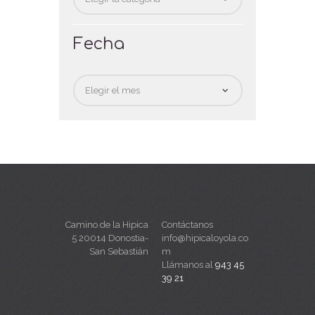
Fecha
Fecha
Camino de la Hipica
Contáctanos
5 20014 Donostia-
info@hipicaloyola.co
San Sebastián
m
Llámanos al
943 45
39 21