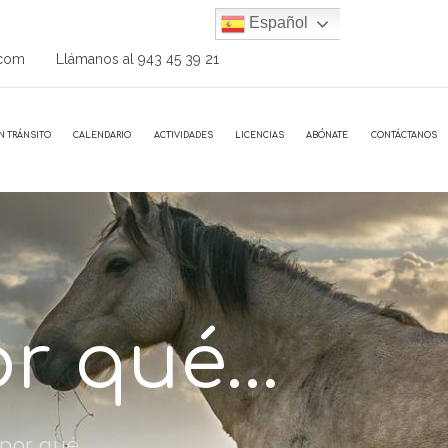
Español
.com
Llámanos al
943 45 39 21
N TRÁNSITO
CALENDARIO
ACTIVIDADES
LICENCIAS
ABÓNATE
CONTÁCTANOS
or qué…
 por qué…