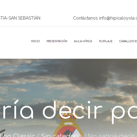
STIA-SAN SEBASTIÁN
Contáctanos info@hipicaloyola
INICIO
PRESENTACIÓN
AULA HÍPICA
PUPILAJE
CABALLOS E
ría decir p
Blog Classic
Sin categoría
No sabría decir