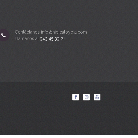
Contáctanos info@hipicaloyola.com
Llámanos al
943 45 39 21