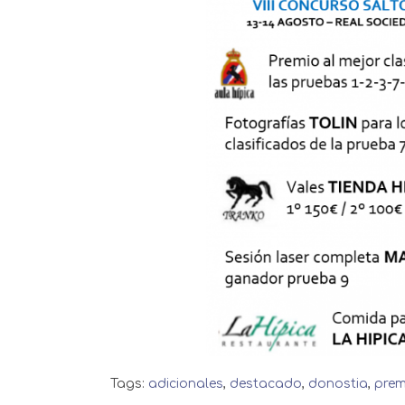
Tags:
adicionales
,
destacado
,
donostia
,
prem