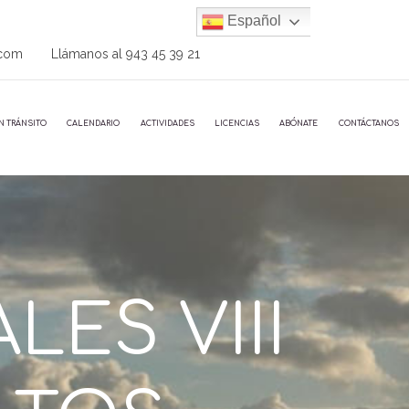
Español
.com
Llámanos al
943 45 39 21
N TRÁNSITO
CALENDARIO
ACTIVIDADES
LICENCIAS
ABÓNATE
CONTÁCTANOS
ES VIII