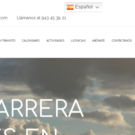
Español
.com
Llámanos al
943 45 39 21
N TRÁNSITO
CALENDARIO
ACTIVIDADES
LICENCIAS
ABÓNATE
CONTÁCTANOS
ARRERA