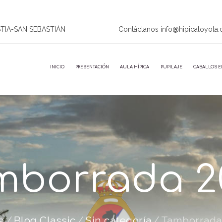
STIA-SAN SEBASTIÁN
Contáctanos info@hipicaloyola
INICIO
PRESENTACIÓN
AULA HÍPICA
PUPILAJE
CABALLOS E
mborrada 2
e
Blog Classic
Sin categoría
Tamborrada