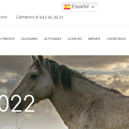
Español
.com
Llámanos al
943 45 39 21
N TRÁNSITO
CALENDARIO
ACTIVIDADES
LICENCIAS
ABÓNATE
CONTÁCTANOS
022
 2022