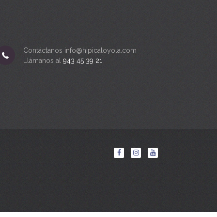
Contáctanos info@hipicaloyola.com
Llámanos al
943 45 39 21